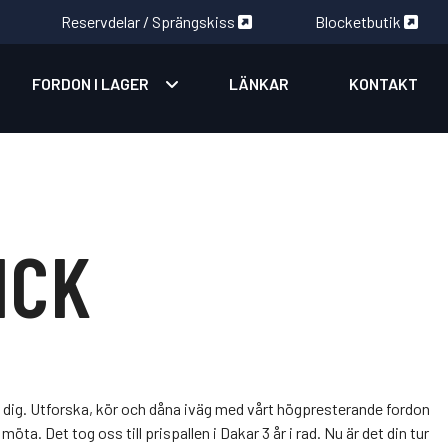
Reservdelar / Sprängskiss
Blocketbutik
FORDON I LAGER
LÄNKAR
KONTAKT
ICK
a dig. Utforska, kör och dåna iväg med vårt högpresterande fordon
möta. Det tog oss till prispallen i Dakar 3 år i rad. Nu är det din tur