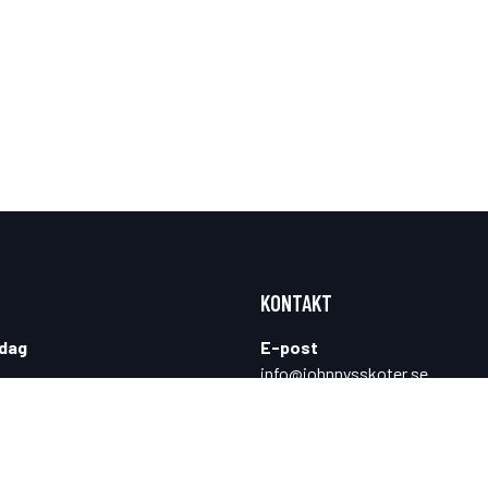
KONTAKT
dag
E-post
info@johnnysskoter.se
t
Telefon
0976-105 30
öndag
Mobil