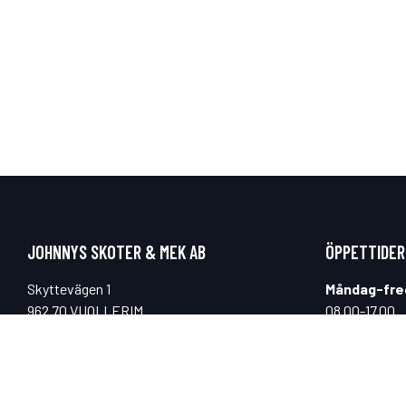
JOHNNYS SKOTER & MEK AB
ÖPPETTIDER
Skyttevägen 1
Måndag-fre
962 70 VUOLLERIM
08.00-17.00
Lunchstäng
11.00-12.00
Lördag & s