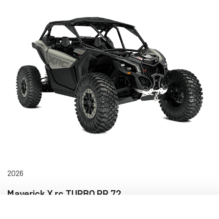
2026
Maverick X rc TURBO RR 72
Pris från 445 900