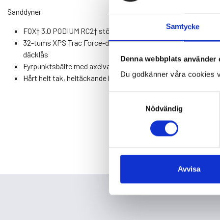
Sanddyner
Samtycke
FOX† 3.0 PODIUM RC2† stötdämpare med bypass
32-tums XPS Trac Force-däck med 15-tums fälgar för
däcklås
Denna webbplats använder 
Fyrpunktsbälte med axelvaddering
Du godkänner våra cookies v
Hårt helt tak, heltäckande bukskydd
Samtyckesval
Nödvändig
Avvisa