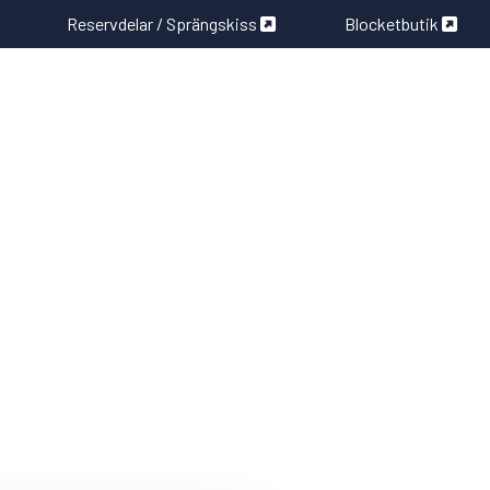
Reservdelar / Sprängskiss
Blocketbutik
FORDON I LAGER
LÄNKAR
KONTAKT