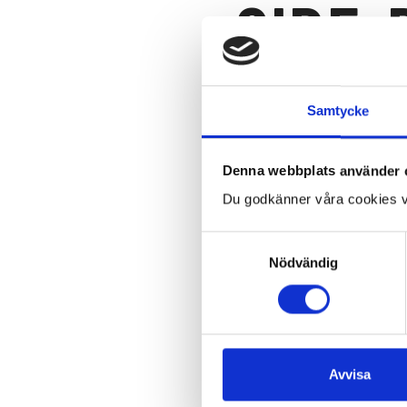
SIDE-
Samtycke
Maverick R
Denna webbplats använder 
Du godkänner våra cookies v
Maverick Trail
Samtyckesval
Nödvändig
Traxter HD11
Avvisa