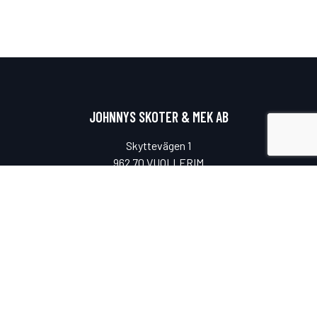
JOHNNYS SKOTER & MEK AB
Skyttevägen 1
962 70 VUOLLERIM
ÖPPETTIDER
Måndag-fredag
08.00-17.00
Lunchstängt