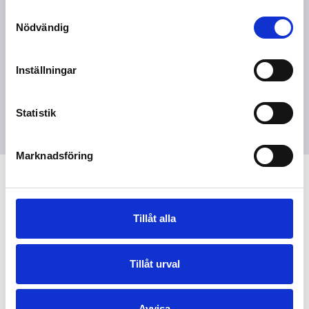
Samtyckesval
Nödvändig
Samtycker till att mina personuppgifter
behandlas enligt
integritetspolicyn
.
Inställningar
Statistik
Marknadsföring
Tillåt alla
Begagnat
,
Snöskoter
Tillåt urval
Avvisa