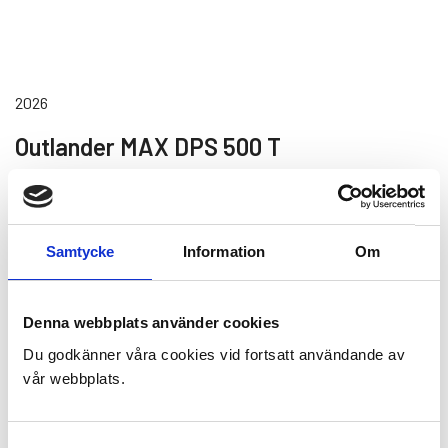
2026
Outlander MAX DPS 500 T
Pris från 139 900 kr
Spår
Samtycke
Information
Om
Rotax-motor och transmission med pDrive-koppling
LED-strålkastare
Premium handskfack med hållare för mobiltelefon
Denna webbplats använder cookies
Du godkänner våra cookies vid fortsatt användande av
vår webbplats.
2026
Samtyckesval