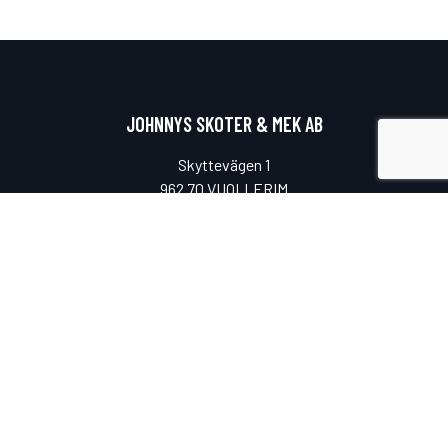
JOHNNYS SKOTER & MEK AB
Skyttevägen 1
962 70 VUOLLERIM
ÖPPETTIDER
Måndag-fredag
08.00-17.00
Lunchstängt
11.00-12.00