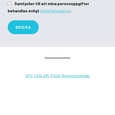
Samtycker till att mina personuppgifter
behandlas enligt
integritetspolicyn
.
ATV
,
CAN-AM
,
Fritid
,
Okategoriserade