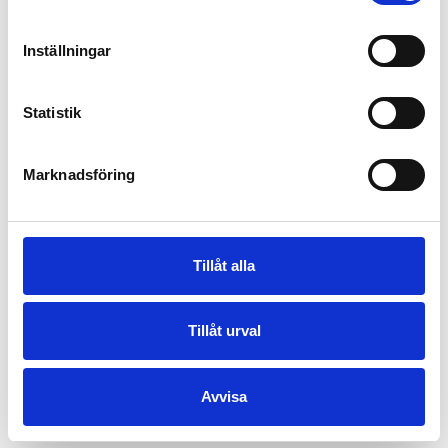
Inställningar
Can-am Outlander MAX 6×6 XU+
450
Statistik
Marknadsföring
Tillåt alla
Tillåt urval
Avvisa