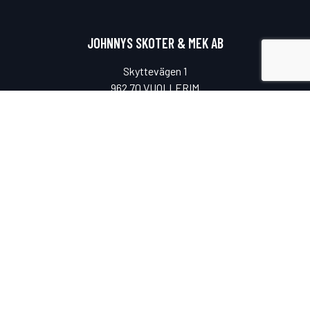
JOHNNYS SKOTER & MEK AB
Skyttevägen 1
962 70 VUOLLERIM
ÖPPETTIDER
Måndag-fredag
08.00-17.00
Lunchstängt
11.00-12.00
Lördag & söndag
Stängt