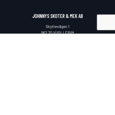
JOHNNYS SKOTER & MEK AB
Skyttevägen 1
962 70 VUOLLERIM
ÖPPETTIDER
Måndag-fredag
08.00-17.00
Lunchstängt
11.00-12.00
Lördag & söndag
Stängt