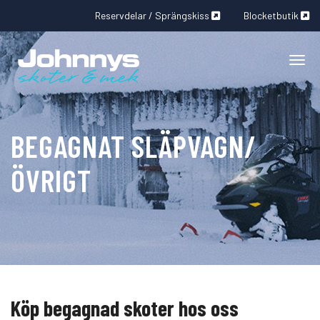
Reservdelar / Sprängskiss
Blocketbutik
Togg
BEGAGNAT SLÄPVAGN/
ÖVRIGT
Köp begagnad skoter hos oss