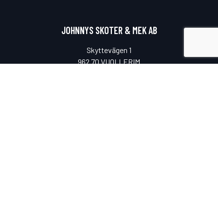
JOHNNYS SKOTER & MEK AB
Skyttevägen 1
962 70 VUOLLERIM
ÖPPETTIDER
Måndag-fredag
08.00-17.00
Lunchstängt
11.00-12.00
Lördag & söndag
Stängt